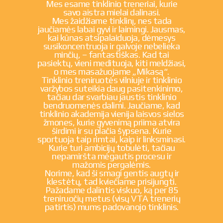
Mes esame
tinklinio treneriai
, kurie
savo aistra mielai dalinasi.
Mes žaidžiame tinklinį, nes tada
jaučiamės labai gyvi ir laimingi. Jausmas,
kai kūnas atsipalaiduoja, dėmesys
susikoncentruoja ir galvoje nebelieka
minčių, – fantastiškas. Kad tai
pasiektų, vieni medituoja, kiti meldžiasi,
o mes masažuojame „Mikasą“.
Tinklinio treniruotės vilniuje
ir
tinklinio
varžybos
suteikia daug pasitenkinimo,
tačiau dar svarbiau jaustis tinklinio
bendruomenės dalimi. Jaučiame, kad
tinklinio akademija
vienija laisvos sielos
žmones, kurie gyvenimą priima atvira
širdimi ir su plačia šypsena. Kurie
sportuoja taip rimtai, kaip ir linksminasi.
Kurie turi ambicijų tobulėti, tačiau
nepamiršta mėgautis procesu ir
mažomis pergalėmis.
Norime, kad ši smagi gentis augtų ir
klestėtų, tad kviečiame prisijungti.
Pažadame dalintis viskuo, ką per 85
treniruočių
metus (visų VTA trenerių
patirtis) mums padovanojo
tinklinis
.