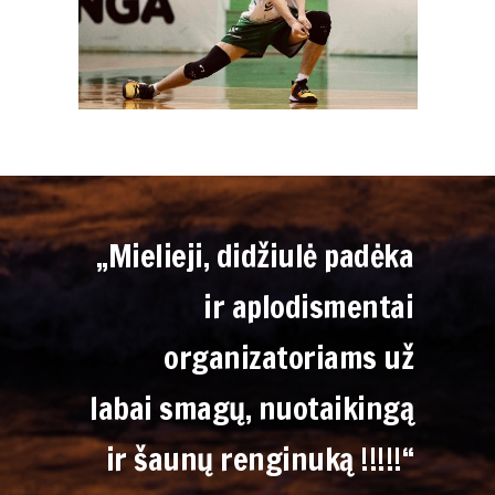
„Mielieji, didžiulė padėka
ir aplodismentai
organizatoriams už
labai smagų, nuotaikingą
ir šaunų renginuką !!!!!“