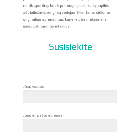
ne tik sportinę, bet ir pramoginę dalį, kurią papildo
aštrialiežuvis renginių vedėjas. Klientams siūlome
originalius sprendimus, kurie leidžia maksimaliai
išnaudoti turimus išteklius.
Susisiekite
Jūsų vardas
Jūsų el. pašto adresas