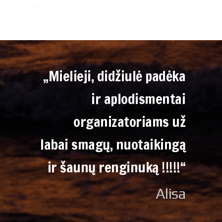
.
„Mielieji, didžiulė padėka
ir aplodismentai
organizatoriams už
labai smagų, nuotaikingą
ir šaunų renginuką !!!!!“
Alisa