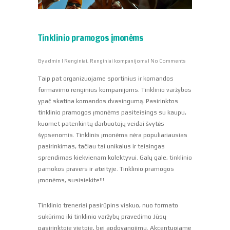
Tinklinio pramogos įmonėms
By
admin
|
Renginiai
,
Renginiai kompanijoms
|
No Comments
Taip pat organizuojame sportinius ir komandos
formavimo renginius kompanijoms.
Tinklinio varžybos
ypač skatina komandos dvasingumą. Pasirinktos
tinklinio pramogos įmonėms pasiteisings su kaupu,
kuomet patenkintų darbuotojų veidai švytės
šypsenomis. Tinklinis įmonėms nėra populiariausias
pasirinkimas, tačiau tai unikalus ir teisingas
sprendimas kiekvienam kolektyvui. Galų gale,
tinklinio
pamokos
pravers ir ateityje. Tinklinio pramogos
įmonėms, susisiekite!!!
Tinklinio treneriai
pasirūpins viskuo, nuo formato
sukūrimo iki tinklinio varžybų pravedimo Jūsų
pasirinktoje vietoje, bei apdovanojimų. Akcentuojame