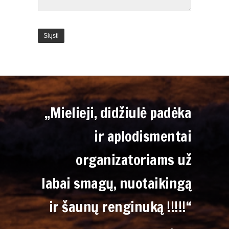
„Mielieji, didžiulė padėka
ir aplodismentai
organizatoriams už
labai smagų, nuotaikingą
ir šaunų renginuką !!!!!“