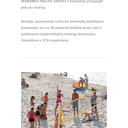
RENKAMOS NAUJOS GRUPĖS ir kviečiame prisijungti
prie jau esamų!
Bičiuliai, šauniausias Lietuvos treneriukų kolektyvas
pasiruošęs Jus ne tik paversti tinklinio asais, bet ir
padovanoti nepamirštamų emocijų turnyruose,
stovyklose ir VTA renginiuose.