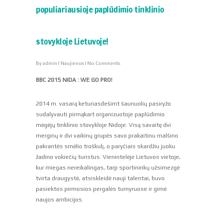
populiariausioje paplūdimio tinklinio
stovykloje Lietuvoje!
By
admin
|
Naujienos
|
No Comments
BBC 2015 NIDA : WE GO PRO!
2014 m. vasarą keturiasdešimt šaunuolių pasiryžo
sudalyvauti pirmąkart organizuotoje paplūdimio
mėgėjų tinklinio stovykloje Nidoje. Visą savaitę dvi
merginų ir dvi vaikinų grupės savo prakaitinu malšino
pakrantės smėlio troškulį, o paryčiais skardžiu juoku
žadino vokiečių turistus. Vienintelėje Lietuvos vietoje,
kur miegas nereikalingas, tarp sportininkų užsimezgė
tvirta draugystė, atsiskleidė nauji talentai, buvo
pasiektos pirmosios pergalės turnyruose ir gimė
naujos ambicijos.