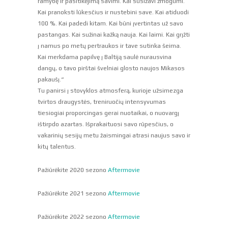
ramybę ir pasitikėjimą savimi. Kai susižavi žmogumi.
Kai pranoksti lūkesčius ir nustebini save. Kai atiduodi
100 %. Kai padedi kitam. Kai būni įvertintas už savo
pastangas. Kai sužinai kažką nauja. Kai laimi. Kai grįžti
į namus po metų pertraukos ir tave sutinka šeima.
Kai merkdama papilvę į Baltiją saulė nurausvina
dangų, o tavo pirštai švelniai glosto naujos Mikasos
pakaušį.“
Tu panirsi į stovyklos atmosferą, kurioje užsimezga
tvirtos draugystės, treniruočių intensyvumas
tiesiogiai proporcingas gerai nuotaikai, o nuovargį
ištirpdo azartas. Išprakaituosi savo rūpesčius, o
vakarinių sesijų metu žaismingai atrasi naujus savo ir
kitų talentus.
Pažiūrėkite 2020 sezono
Aftermovie
Pažiūrėkite 2021 sezono
Aftermovie
Pažiūrėkite 2022 sezono
Aftermovie