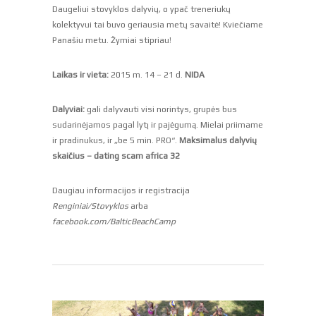
Daugeliui stovyklos dalyvių, o ypač treneriukų
kolektyvui tai buvo geriausia metų savaitė! Kviečiame
Panašiu metu. Žymiai stipriau!
Laikas ir vieta:
2015 m. 14 – 21 d.
NIDA
Dalyviai:
gali dalyvauti visi norintys, grupės bus
sudarinėjamos pagal lytį ir pajėgumą. Mielai priimame
ir pradinukus, ir „be 5 min. PRO“.
Maksimalus dalyvių
skaičius –
dating scam africa
32
Daugiau informacijos ir registracija
Renginiai/Stovyklos
arba
facebook.com/BalticBeachCamp