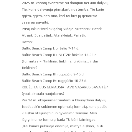
2025 m. vasarą šventėme su daugiau nei 400 dalyvių.
Tie, kurie dalyvauja pirmąkart, nustemba. Tie kurie
grįžta, grįžta, nes žino, kad tai bus jų geriausia
vasaros savaitė.
Prisijunk ir išvėdink galvą Nidoje. Sustiprėk. Patirk.
Atrask. Susipažink. Atsiskleisk. Pailsėk.
Datos:
Baltic Beach Camp I: birželio 7-14 d.
Baltic Beach Camp II + NLC’26: birželio 14-21 d.
(formatas – “tinklinis, tinklinis, tinklinis… ir dar
tinklinio”)
Baltic Beach Camp III: rugpjūčio 9-16 d.
Baltic Beach Camp IV: rugpjūčio 16-23 d.
KODĖL TAI BUS GERIAUSIA TAVO VASAROS SAVAITĖ?
(ypač aktualu naujokams)
Per 12 m. eksperimentuodami ir klausydami dalyvių
feedback’o sukūrėme optimalų formatą, kuris padės
visiškai atsijungti nuo gyvenimo žemyne. Mes
išgryninome formulę, kada TU būni laimingas.
„Kai kūnas pulsuoja energija, mintys aiškios, jauti