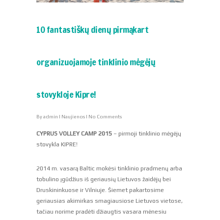
10 fantastiškų dienų pirmąkart
organizuojamoje tinklinio mėgėjų
stovykloje Kipre!
By
admin
|
Naujienos
|
No Comments
CYPRUS VOLLEY CAMP 2015
– pirmoji tinklinio mėgėjų
stovykla KIPRE!
2014 m. vasarą Baltic mokėsi tinklinio pradmenų arba
tobulino įgūdžius iš geriausių Lietuvos žaidėjų bei
Druskininkuose ir Vilniuje. Šiemet pakartosime
geriausias akimirkas smagiausiose Lietuvos vietose,
tačiau norime pradėti džiaugtis vasara mėnesiu