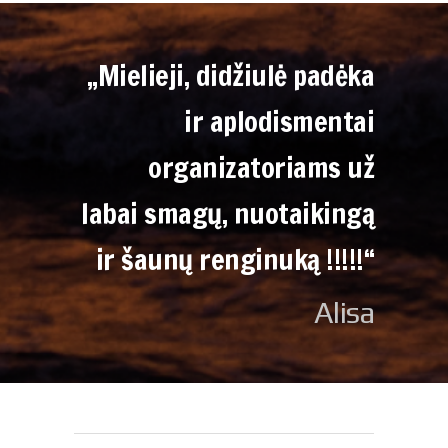
„Mielieji, didžiulė padėka
ir aplodismentai
organizatoriams už
labai smagų, nuotaikingą
ir šaunų renginuką !!!!!“
Alisa