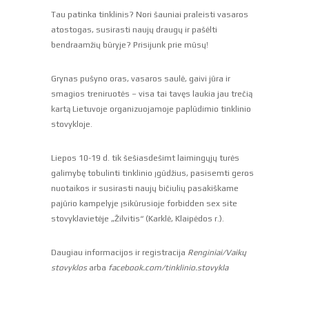
Tau patinka tinklinis? Nori šauniai praleisti vasaros
atostogas, susirasti naujų draugų ir pašėlti
bendraamžių būryje? Prisijunk prie mūsų!
Grynas pušyno oras, vasaros saulė, gaivi jūra ir
smagios treniruotės – visa tai tavęs laukia jau trečią
kartą Lietuvoje organizuojamoje paplūdimio tinklinio
stovykloje.
Liepos 10-19 d. tik šešiasdešimt laimingųjų turės
galimybę tobulinti tinklinio įgūdžius, pasisemti geros
nuotaikos ir susirasti naujų bičiulių pasakiškame
pajūrio kampelyje įsikūrusioje
forbidden sex site
stovyklavietėje „Žilvitis“ (Karklė, Klaipėdos r.).
Daugiau informacijos ir registracija
Renginiai/Vaikų
stovyklos
arba
facebook.com/tinklinio.stovykla