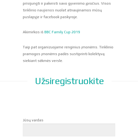
prisijungti ir pakeisti savo gyvenimo įpročius. Visos
tinklinio naujienos
nuolat atnaujinamos mūsų
puslapyje ir facebook paskyroje.
Akimirkos iš
BBC Family Cup 2019
Taip pat organizuojame renginius įmonėms. Tinklinio
pramogos įmonėms padės sustiprinti kolektyvą
siekiant sėkmės versle.
Užsiregistruokite
Jūsų vardas