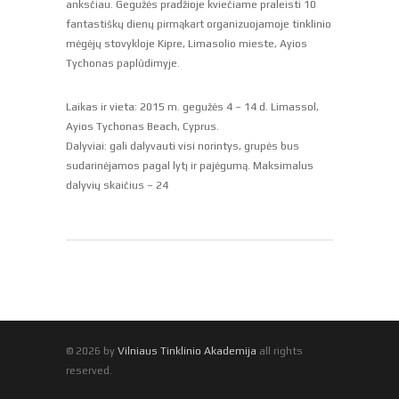
anksčiau. Gegužės pradžioje kviečiame praleisti 10
fantastiškų dienų pirmąkart organizuojamoje tinklinio
mėgėjų stovykloje Kipre, Limasolio mieste, Ayios
Tychonas paplūdimyje.
Laikas ir vieta: 2015 m. gegužės 4 – 14 d. Limassol,
Ayios Tychonas Beach, Cyprus.
Dalyviai: gali dalyvauti visi norintys, grupės bus
sudarinėjamos pagal lytį ir pajėgumą. Maksimalus
dalyvių skaičius – 24
© 2026 by
Vilniaus Tinklinio Akademija
all rights
reserved.