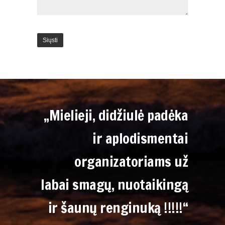
„Mielieji, didžiulė padėka
ir aplodismentai
organizatoriams už
labai smagų, nuotaikingą
ir šaunų renginuką !!!!!“