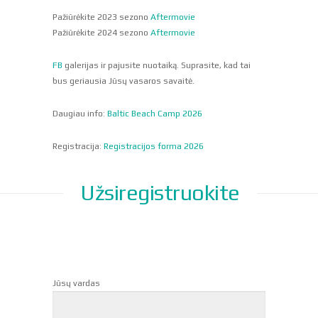
Pažiūrėkite 2023 sezono
Aftermovie
Pažiūrėkite 2024 sezono
Aftermovie
FB
galerijas ir pajusite nuotaiką. Suprasite, kad tai
bus geriausia Jūsų vasaros savaitė.
Daugiau info:
Baltic Beach Camp 2026
Registracija:
Registracijos forma 2026
Užsiregistruokite
Jūsų vardas