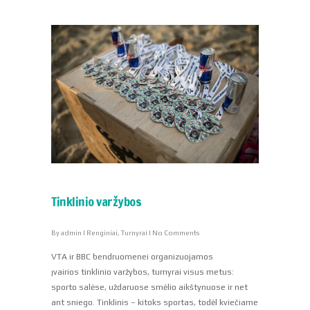
Tinklinio varžybos
By
admin
|
Renginiai
,
Turnyrai
|
No Comments
VTA ir BBC bendruomenei organizuojamos
įvairios tinklinio varžybos, turnyrai visus metus:
sporto salėse, uždaruose smėlio aikštynuose ir net
ant sniego. Tinklinis – kitoks sportas, todėl kviečiame