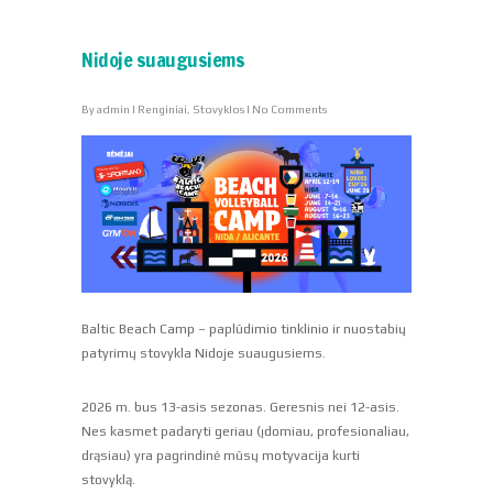
Nidoje suaugusiems
By
admin
|
Renginiai
,
Stovyklos
|
No Comments
Baltic Beach Camp – paplūdimio tinklinio ir nuostabių
patyrimų stovykla Nidoje suaugusiems.
2026 m. bus 13-asis sezonas. Geresnis nei 12-asis.
Nes kasmet padaryti geriau (įdomiau, profesionaliau,
drąsiau) yra pagrindinė mūsų motyvacija kurti
stovyklą.