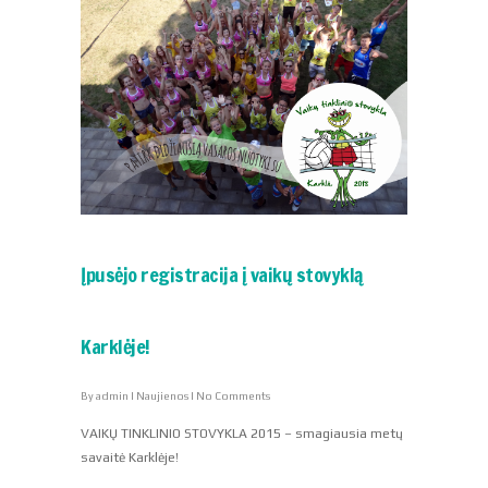
Įpusėjo registracija į vaikų stovyklą
Karklėje!
By
admin
|
Naujienos
|
No Comments
VAIKŲ TINKLINIO STOVYKLA 2015 – smagiausia metų
savaitė Karklėje!