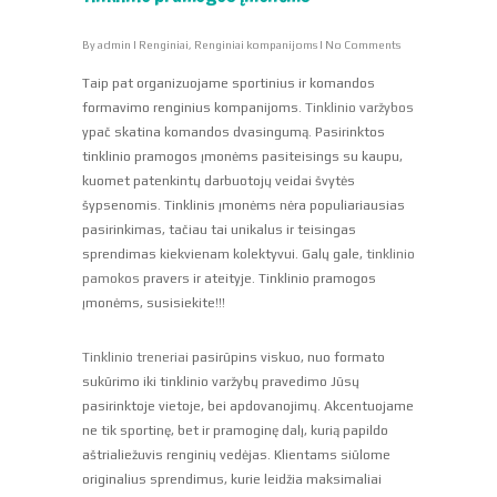
By
admin
|
Renginiai
,
Renginiai kompanijoms
|
No Comments
Taip pat organizuojame sportinius ir komandos
formavimo renginius kompanijoms.
Tinklinio varžybos
ypač skatina komandos dvasingumą. Pasirinktos
tinklinio pramogos įmonėms pasiteisings su kaupu,
kuomet patenkintų darbuotojų veidai švytės
šypsenomis. Tinklinis įmonėms nėra populiariausias
pasirinkimas, tačiau tai unikalus ir teisingas
sprendimas kiekvienam kolektyvui. Galų gale,
tinklinio
pamokos
pravers ir ateityje. Tinklinio pramogos
įmonėms, susisiekite!!!
Tinklinio treneriai
pasirūpins viskuo, nuo formato
sukūrimo iki tinklinio varžybų pravedimo Jūsų
pasirinktoje vietoje, bei apdovanojimų. Akcentuojame
ne tik sportinę, bet ir pramoginę dalį, kurią papildo
aštrialiežuvis renginių vedėjas. Klientams siūlome
originalius sprendimus, kurie leidžia maksimaliai