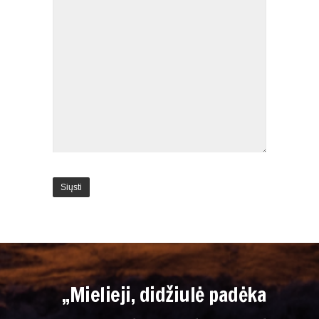
„Mielieji, didžiulė padėka