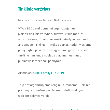
Tinklinio varžybos
By
admin
|
Renginiai
,
Turnyrai
|
No Comments
VTA ir BBC bendruomenei organizuojamos
įvairios tinklinio varžybos, turnyrai visus metus:
sporto salėse, uždaruose smėlio aikštynuose ir net
ant sniego. Tinklinis – kitoks sportas, todėl kviečiame
prisijungti ir pakeisti savo gyvenimo įpročius. Visos
tinklinio naujienos
nuolat atnaujinamos mūsų
puslapyje ir facebook paskyroje.
Akimirkos iš
BBC Family Cup 2019
Taip pat organizuojame renginius įmonėms. Tinklinio
pramogos įmonėms padės sustiprinti kolektyvą
siekiant sėkmės versle.