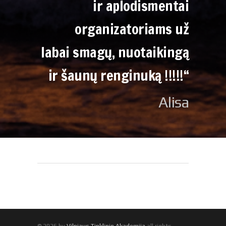
ir aplodismentai
organizatoriams už
labai smagų, nuotaikingą
ir šaunų renginuką !!!!!“
Alisa
© 2026 by
Vilniaus Tinklinio Akademija
all rights